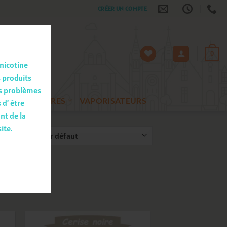
CRÉER UN COMPTE
0
 nicotine
s produits
es problèmes
ACCESSOIRES
VAPORISATEURS
 d’ être
nt de la
ite.
ultats