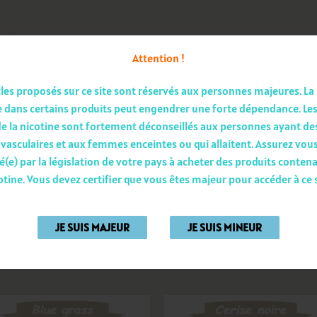
Attention !
Recherche
pour :
cles proposés sur ce site sont réservés aux personnes majeures.
La
 dans certains produits peut engendrer une forte dépendance.
Le
e la nicotine sont fortement déconseillés aux personnes ayant d
EAROMISEURS
RÉSISTANCES
BATTERIE-CHARGEUR
vasculaires et aux femmes enceintes ou qui allaitent.
Assurez vous
é(e) par la législation de votre pays à acheter des produits contena
otine.
Vous devez certifier que vous êtes majeur pour accéder à ce s
Affichage de 1–12 sur 37 rés
JE SUIS MAJEUR
JE SUIS MINEUR