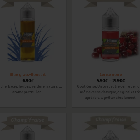
Ajouter
Ajou
à la
à l
wishlist
wishl
Blue grass-Boost it
Cerise noire
16.90
€
5.90
€
–
21.90
€
 herbacés, herbes, verdure, nature, ...
Goût Cerise. Un tout autre genre de no
arôme particulier !
arôme cerise classique, original et tr
agréable. A goûter absolument.
Ajouter
Ajou
à la
à l
wishlist
wishl