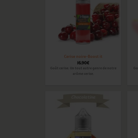
Cerise noire-Boost it
16.90
€
Goût cerise. Un tout autre genre de notre
Go
arôme cerise.
Ajouter
à la
wishlist