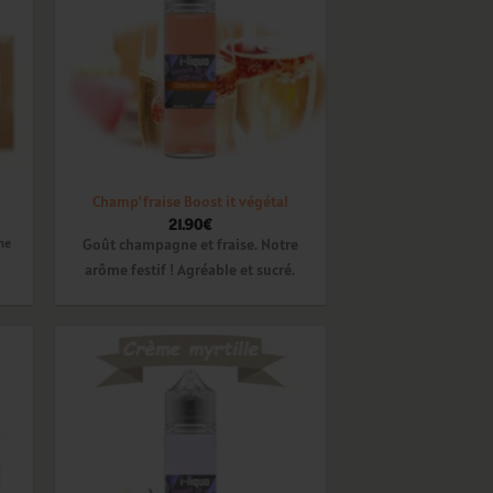
Champ’fraise Boost it végétal
21.90
€
Goût champagne et fraise. Notre
me
arôme festif ! Agréable et sucré.
ter
Ajouter
a
à la
ist
wishlist