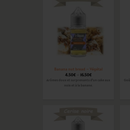
Ajouter
à la
wishlist
Banana nut bread – Végétal
4.50
€
–
16.50
€
Arômes doux et surprenants d’un cake aux
Goût
noix et à la banane.
Ajouter
à la
wishlist