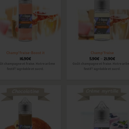
Champ’fraise-Boost it
Champ’fraise
16.90
€
5.90
€
–
21.90
€
ût champagne et fraise. Notre arôme
Goût champagne et fraise. Notre arô
festif ! Agréable et sucré.
festif ! Agréable et sucré.
Ajouter
Ajou
à la
à l
wishlist
wishl