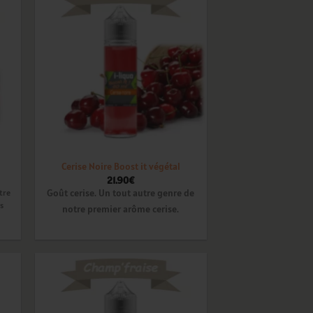
ter
Ajouter
a
à la
ist
wishlist
Cerise Noire Boost it végétal
21.90
€
Goût cerise. Un tout autre genre de
tre
ès
notre premier arôme cerise.
ter
Ajouter
a
à la
ist
wishlist