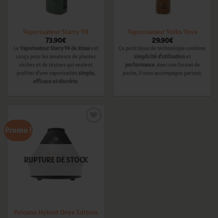
Vaporisateur Starry V4
Vaporisateur Volks Vova
73.90
€
29.90
€
Le
Vaporisateur Starry V4 de Xmax
est
Ce petit bijou de technologie combine
conçu pour les amateurs de plantes
simplicité d’utilisation
et
sèches et de résines qui veulent
performance
. Avec son format de
profiter d’une vaporisation
simple,
poche, il vous accompagne partout.
efficace et discrète
.
Promo !
Ajouter
à la
wishlist
RUPTURE DE STOCK
Volcano Hybrid Onyx Edition