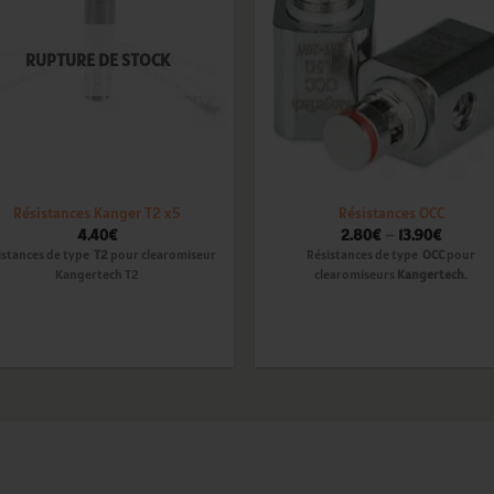
wishlist
wishl
RUPTURE DE STOCK
Résistances Kanger T2 x5
Résistances OCC
4.40
€
2.80
€
–
13.90
€
istances de type
T2
pour clearomiseur
Résistances de type
OCC
pour
Kangertech T2
clearomiseurs
Kangertech.