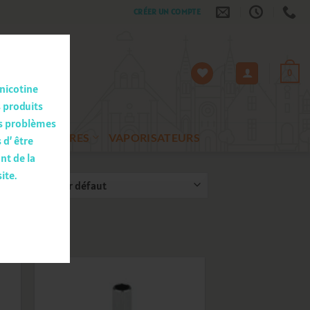
CRÉER UN COMPTE
0
 nicotine
s produits
es problèmes
ACCESSOIRES
VAPORISATEURS
 d’ être
nt de la
ite.
fichés
ter
Ajouter
a
à la