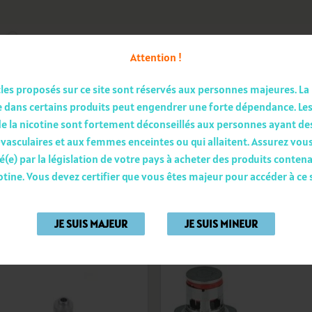
Attention !
Recherche
pour :
cles proposés sur ce site sont réservés aux personnes majeures.
La
 dans certains produits peut engendrer une forte dépendance.
Le
e la nicotine sont fortement déconseillés aux personnes ayant d
EAROMISEURS
RÉSISTANCES
BATTERIE-CHARGEUR
vasculaires et aux femmes enceintes ou qui allaitent.
Assurez vous
é(e) par la législation de votre pays à acheter des produits contena
otine.
Vous devez certifier que vous êtes majeur pour accéder à ce s
4 résultats af
JE SUIS MAJEUR
JE SUIS MINEUR
Ajouter
Ajou
à la
à l