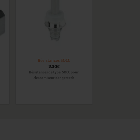
ist
wishlist
Résistances SOCC
2.30
€
Résistances de type
SOCC
pour
clearomiseur Kangertech