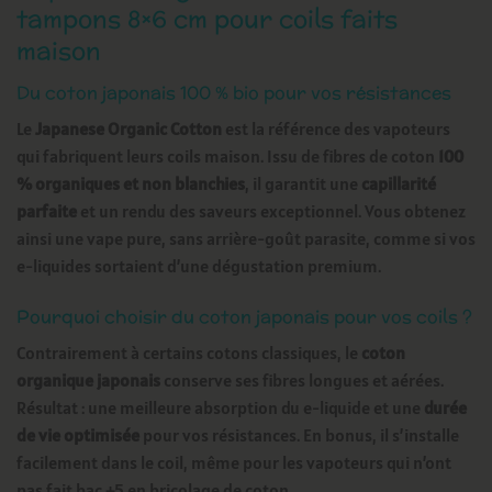
tampons 8×6 cm pour coils faits
maison
Du coton japonais 100 % bio pour vos résistances
Le
Japanese Organic Cotton
est la référence des vapoteurs
qui fabriquent leurs coils maison. Issu de fibres de coton
100
% organiques et non blanchies
, il garantit une
capillarité
parfaite
et un rendu des saveurs exceptionnel. Vous obtenez
ainsi une vape pure, sans arrière-goût parasite, comme si vos
e-liquides sortaient d’une dégustation premium.
Pourquoi choisir du coton japonais pour vos coils ?
Contrairement à certains cotons classiques, le
coton
organique japonais
conserve ses fibres longues et aérées.
Résultat : une meilleure absorption du e-liquide et une
durée
de vie optimisée
pour vos résistances. En bonus, il s’installe
facilement dans le coil, même pour les vapoteurs qui n’ont
pas fait bac +5 en bricolage de coton.