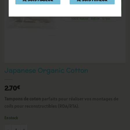
Japanese Organic Cotton
2.70
€
Tampons de coton
parfaits pour réaliser vos montages de
coils pour reconstructibles (RDA/RTA).
En stock
quantité de Japanese Organic Cotton