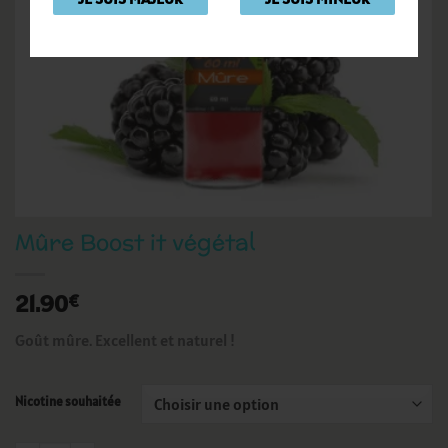
Mûre Boost it végétal
21.90
€
Goût mûre. Excellent et naturel !
Nicotine souhaitée