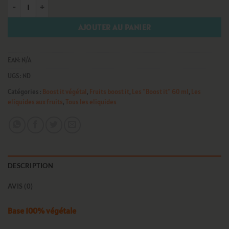
quantité de Mûre Boost it végétal
AJOUTER AU PANIER
EAN:
N/A
UGS :
ND
Catégories :
Boost it végétal
,
Fruits boost it
,
Les "Boost it" 60 ml
,
Les
eliquides aux fruits
,
Tous les eliquides
DESCRIPTION
AVIS (0)
Base 100% végétale